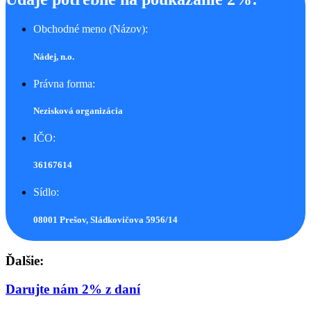
Obchodné meno (Názov):
Nádej, n.o.
Právna forma:
Nezisková organizácia
IČO:
36167614
Sídlo:
08001 Prešov, Sládkovičova 5956/14
Ďalšie:
Darujte nám 2% z daní