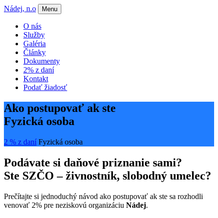
Nádej, n.o
Menu
O nás
Služby
Galéria
Články
Dokumenty
2% z daní
Kontakt
Podať žiadosť
Ako postupovať ak ste
Fyzická osoba
2 % z daní
Fyzická osoba
Podávate si daňové priznanie sami?
Ste SZČO – živnostník, slobodný umelec?
Prečítajte si jednoduchý návod ako postupovať ak ste sa rozhodli
venovať 2% pre neziskovú organizáciu
Nádej
.